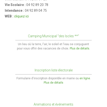
Vie Scolaire :
04 92 89 20 78
Reflets 2022
Intendance :
04 92 89 04 75
WEB :
cliquez ici
Reflets 2021
Reflets 2019
Reflets 2018
Camping Municipal "des Iscles **"
Reflets 2017
Un lieu où la terre, l'air, le soleil et l'eau se conjuguent
pour vous offrir des vacances de choix.
Plus de détails.
Reflets 2016
Actualités
Inscription liste électorale
Le blog
Formulaire d'inscription disponible en mairie ou
en ligne.
Plus de détails
En image
verdon-info.net
Animations et événements