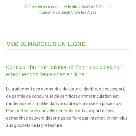
Venir à Saint André-les-Alpes
Cliquez ici pour consulter le site officiel
de l’office de
tourisme de Saint-André les Alpes
Plan d'accès
Se déplacer
Vos démarches
VOS
DÉMARCHES
EN
LIGNE
État civil
En 1 clic !
Certificat d’immatriculation et Permis de conduire !
effectuez vos démarches en ligne
Marchés et foires
Cimetières
Le traitement des demandes de carte d’identité, de passeport,
de permis de conduire et de certificat d’immatriculation est
Intercommunalité
modernisé et simplifié dans le cadre de la mise en place du «
Maison de services au public
Plan préfectures nouvelle génération
». La plupart de ces
démarches peuvent désormais se faire par internet, et non plus
Marchés publics
aux guichets de la préfecture.