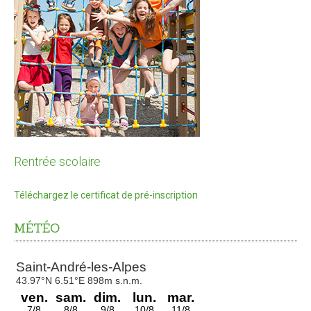
Tous les formulaires
Informations pratiques Travaux de façades
Recours à l'architecture
LOISIRS
Culture et spectacles
Activités sportives
Rentrée scolaire
Activités culturelles
Location de salles
Téléchargez le certificat de pré-inscription
Médiathèque
MÉTÉO
ENFANCE ET JEUNESSE
Petite Enfance 0-3 ans
Liste des assistantes maternelles