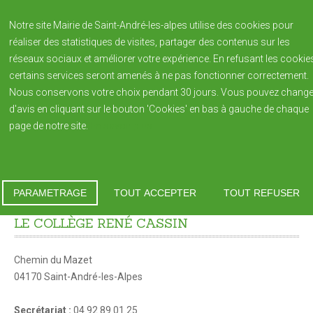
Notre site Mairie de Saint-André-les-alpes utilise des cookies pour
réaliser des statistiques de visites, partager des contenus sur les
réseaux sociaux et améliorer votre expérience. En refusant les cookie
certains services seront amenés à ne pas fonctionner correctement.
Nous conservons votre choix pendant 30 jours. Vous pouvez change
d'avis en cliquant sur le bouton 'Cookies' en bas à gauche de chaque
page de notre site.
En savoir plus
NOTRE VILLAGE
Saint André-les-Alpes
Vous êtes ici :
Accueil
L'enseignement secondaire
Histoire de la Ville
PARAMETRAGE
TOUT ACCEPTER
TOUT REFUSER
Patrimoine
LE COLLÈGE RENÉ CASSIN
Blason de la commune
Chemin du Mazet
Population
04170 Saint-André-les-Alpes
Bulletin Municipal REFLETS édition annuelle
Secrétariat :
04 92 89 01 25
Reflets 2023