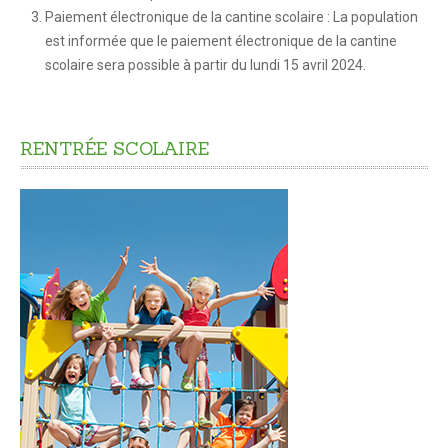
Paiement électronique de la cantine scolaire : La population
CADRE DE VIE
est informée que le paiement électronique de la cantine
Accès rapide
scolaire sera possible à partir du lundi 15 avril 2024.
Nuisances
Informations sur les risques majeurs
RENTRÉE
SCOLAIRE
Déchets - Propreté
Aménagement du territoire
Plan Local d’Urbanisme Intercommunal
Les Aires de jeux
L'éclairage public
Urbanisme