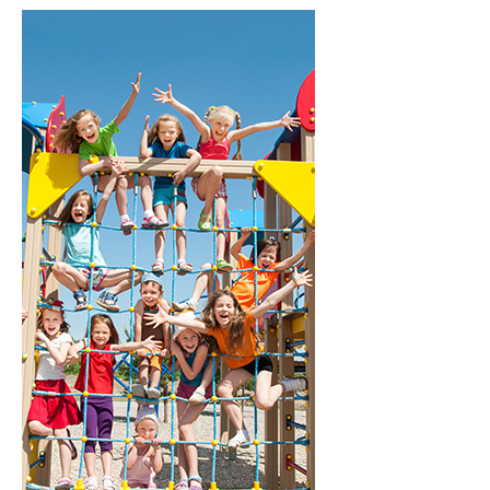
Commission extra-municipale d'Action Sociale
Présentation
Les aides facultatives
Personnes handicapées
Le SSIAD
L'ADMR
La Maison départementale
Places de stationnement
Seniors
Le CLIC
Le SSIAD