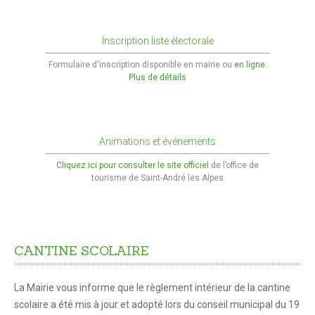
Tous les formulaires
Informations pratiques Travaux de façades
Inscription liste électorale
Recours à l'architecture
Formulaire d'inscription disponible en mairie ou
en ligne.
Plus de détails
LOISIRS
Culture et spectacles
Animations et événements
Activités sportives
Cliquez ici pour consulter le site officiel
de l’office de
Activités culturelles
tourisme de Saint-André les Alpes
Location de salles
Médiathèque
CANTINE
SCOLAIRE
ENFANCE ET JEUNESSE
Petite Enfance 0-3 ans
La Mairie vous informe que le règlement intérieur de la cantine
scolaire a été mis à jour et adopté lors du conseil municipal du 19
Liste des assistantes maternelles