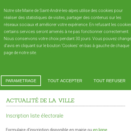
Notre site Mairie de Saint-André-les-alpes utilise des cookies pour
réaliser des statistiques de visites, partager des contenus sur les
réseaux sociaux et améliorer votre expérience. En refusant les cookie
certains services seront amenés à ne pas fonctionner correctement.
Nous conservons votre choix pendant 30 jours. Vous pouvez change
d'avis en cliquant sur le bouton 'Cookies' en bas à gauche de chaque
page de notre site.
En savoir plus
NOTRE VILLAGE
Saint André-les-Alpes
Vous êtes ici :
Accueil
Manifestations
Histoire de la Ville
PARAMETRAGE
TOUT ACCEPTER
TOUT REFUSER
Inscription liste électorale
Patrimoine
ACTUALITÉ
DE
LA
VILLE
Blason de la commune
Population
Inscription
liste
électorale
Bulletin Municipal REFLETS édition annuelle
Formulaire d'inscription disponible en mairie ou
en ligne.
Reflets 2023