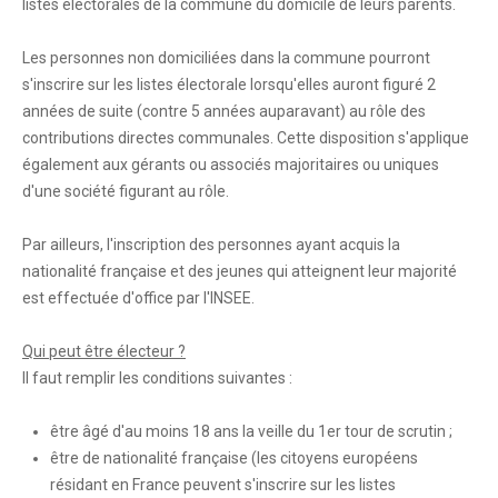
listes électorales de la commune du domicile de leurs parents.
Venir à Saint André-les-Alpes
Plan d'accès
Les personnes non domiciliées dans la commune pourront
s'inscrire sur les listes électorale lorsqu'elles auront figuré 2
Se déplacer
années de suite (contre 5 années auparavant) au rôle des
Vos démarches
contributions directes communales. Cette disposition s'applique
également aux gérants ou associés majoritaires ou uniques
État civil
d'une société figurant au rôle.
En 1 clic !
Par ailleurs, l'inscription des personnes ayant acquis la
nationalité française et des jeunes qui atteignent leur majorité
Marchés et foires
est effectuée d'office par l'INSEE.
Cimetières
Qui peut être électeur ?
Intercommunalité
Il faut remplir les conditions suivantes :
Maison de services au public
être âgé d'au moins 18 ans la veille du 1er tour de scrutin ;
Marchés publics
être de nationalité française (les citoyens européens
résidant en France peuvent s'inscrire sur les listes