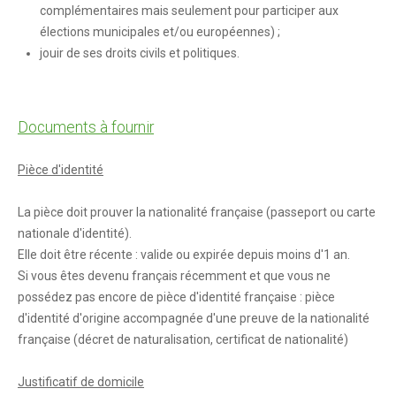
CITOYENNETÉ
complémentaires mais seulement pour participer aux
Citoyenneté
élections municipales et/ou européennes) ;
jouir de ses droits civils et politiques.
Le Conseil Municipal
Compte-rendus des conseils municipaux
Documents à fournir
Les services municipaux
Associations
Pièce d'identité
La pièce doit prouver la nationalité française (passeport ou carte
nationale d'identité).
Elle doit être récente : valide ou expirée depuis moins d'1 an.
Si vous êtes devenu français récemment et que vous ne
possédez pas encore de pièce d'identité française : pièce
d'identité d'origine accompagnée d'une preuve de la nationalité
française (décret de naturalisation, certificat de nationalité)
Justificatif de domicile