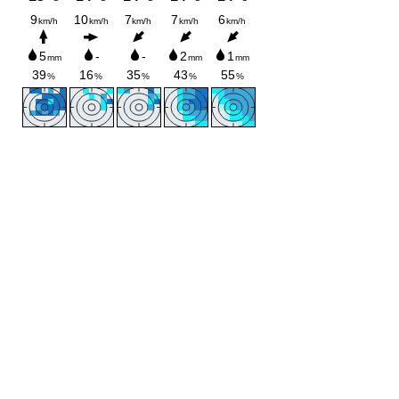
Mairie de Saint-André-les-alpes
©
2026
All Rights Reserved
Mentions
légales
Site Internet créé par
l'agence IKmata
04370 Villars-Colmars