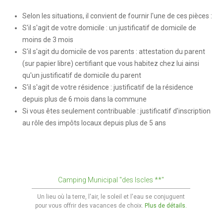
CADRE DE VIE
Selon les situations, il convient de fournir l'une de ces pièces :
S'il s'agit de votre domicile : un justificatif de domicile de
Accès rapide
moins de 3 mois
S'il s'agit du domicile de vos parents : attestation du parent
Nuisances
(sur papier libre) certifiant que vous habitez chez lui ainsi
Informations sur les risques majeurs
qu'un justificatif de domicile du parent
S'il s'agit de votre résidence : justificatif de la résidence
Déchets - Propreté
depuis plus de 6 mois dans la commune
Si vous êtes seulement contribuable : justificatif d'inscription
Aménagement du territoire
au rôle des impôts locaux depuis plus de 5 ans
Plan Local d’Urbanisme Intercommunal
Les Aires de jeux
L'éclairage public
Camping Municipal "des Iscles **"
Un lieu où la terre, l'air, le soleil et l'eau se conjuguent
Urbanisme
pour vous offrir des vacances de choix.
Plus de détails.