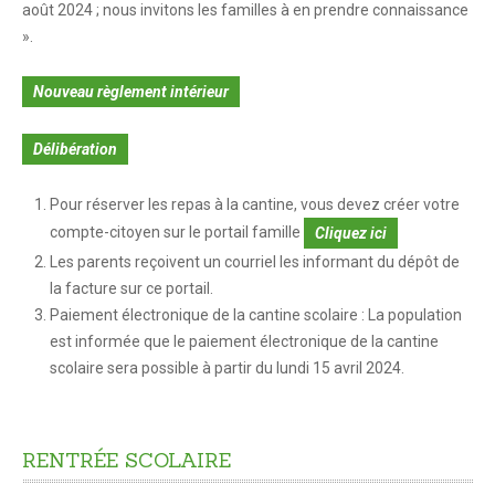
août 2024 ; nous invitons les familles à en prendre connaissance
Crèche-halte garderie
».
Nouveau règlement intérieur
Temps périscolaire
Restauration scolaire
Délibération
Accueil périscolaire
Pour réserver les repas à la cantine, vous devez créer votre
compte-citoyen sur le portail famille
Cliquez ici
Education
Les parents reçoivent un courriel les informant du dépôt de
la facture sur ce portail.
L'enseignement élémentaire
Paiement électronique de la cantine scolaire : La population
L'enseignement secondaire
est informée que le paiement électronique de la cantine
scolaire sera possible à partir du lundi 15 avril 2024.
Le calendrier scolaire
Transports scolaires
RENTRÉE
SCOLAIRE
SOLIDARITÉS