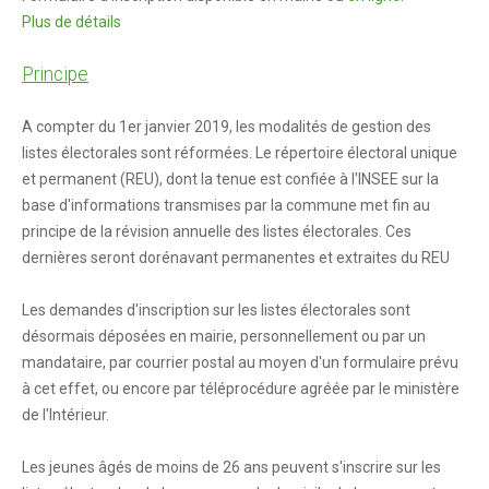
Plus de détails
Reflets 2022
Principe
Reflets 2021
Reflets 2019
A compter du 1er janvier 2019, les modalités de gestion des
listes électorales sont réformées. Le répertoire électoral unique
Reflets 2018
et permanent (REU), dont la tenue est confiée à l'INSEE sur la
Reflets 2017
base d'informations transmises par la commune met fin au
principe de la révision annuelle des listes électorales. Ces
Reflets 2016
dernières seront dorénavant permanentes et extraites du REU
Actualités
Les demandes d'inscription sur les listes électorales sont
désormais déposées en mairie, personnellement ou par un
Le blog
mandataire, par courrier postal au moyen d'un formulaire prévu
En image
à cet effet, ou encore par téléprocédure agréée par le ministère
de l'Intérieur.
verdon-info.net
Les jeunes âgés de moins de 26 ans peuvent s'inscrire sur les