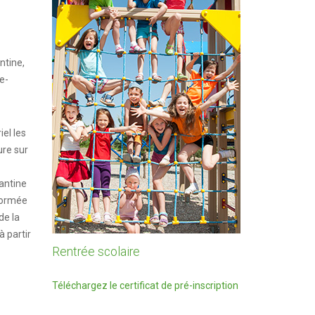
ntine,
e-
iel les
ure sur
antine
nformée
de la
à partir
Rentrée scolaire
Téléchargez le certificat de pré-inscription