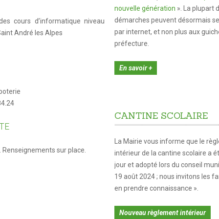
nouvelle génération
». La plupart 
démarches peuvent désormais se 
des cours d’informatique niveau
par internet, et non plus aux guich
Saint André les Alpes
préfecture.
En savoir +
poterie
84.24
CANTINE
SCOLAIRE
TE
La Mairie vous informe que le rè
te. Renseignements sur place.
intérieur de la cantine scolaire a é
jour et adopté lors du conseil mun
19 août 2024 ; nous invitons les fa
en prendre connaissance ».
Nouveau règlement intérieur