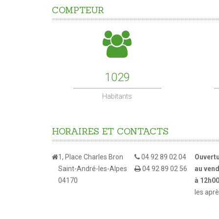
COMPTEUR
1029
Habitants
HORAIRES
ET
CONTACTS
1, Place Charles Bron
04 92 89 02 04
Ouvertu
Saint-André-les-Alpes
04 92 89 02 56
au vend
04170
à 12h0
les apr