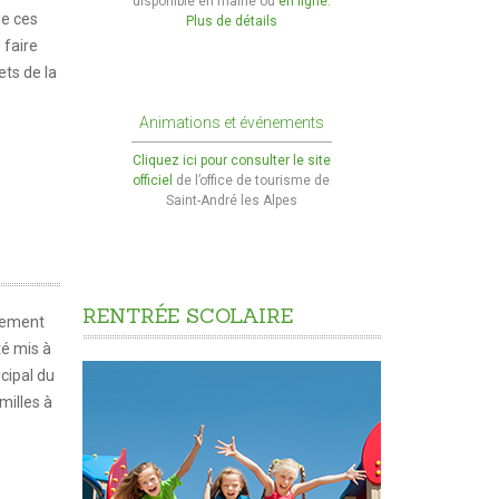
disponible en mairie ou
en ligne.
de ces
Plus de détails
faire
ets de la
Animations et événements
Cliquez ici pour consulter le site
officiel
de l’office de tourisme de
Saint-André les Alpes
RENTRÉE
SCOLAIRE
glement
té mis à
icipal du
milles à