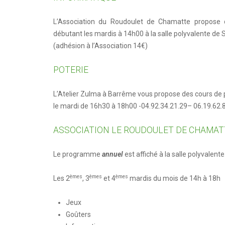
Reflets 2021
Reflets 2019
L’Association du Roudoulet de Chamatte propose 
débutant les mardis à 14h00 à la salle polyvalente de 
Reflets 2018
(adhésion à l’Association 14€)
Reflets 2017
POTERIE
Reflets 2016
L’Atelier Zulma à Barrême vous propose des cours de 
le mardi de 16h30 à 18h00 -04.92.34.21.29– 06.19.62.
ASSOCIATION LE ROUDOULET DE CHAMAT
Le programme
annuel
est affiché à la salle polyvalen
èmes
èmes
èmes
Les 2
, 3
et 4
mardis du mois de 14h à 18h
Jeux
Goûters