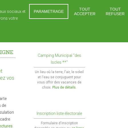
TOUT
TOUT
eaux sociaux et
PARAMETRAGE
ACCEPTER
REFUSER
vons votre
 ET JEUNESSE
SOLIDARITÉS
CONTACTS
En savoir plus
eniors
es
En 1 clic !
LIGNE
res
ment élémentaire
Le CLIC
Camping Municipal "des
Marchés et foires
Iscles **"
tiques Travaux de façades
ment secondaire
Le SSIAD
Cimetières
et
Un lieu où la terre, l'air, le soleil
tecture
r scolaire
L'ADMR
uez vos
et l'eau se conjuguent pour
Intercommunalité
vous offrir des vacances de
scolaires
Maison de retraite
choix.
Plus de détails.
Maison de services au public
arte
Marchés publics
s de
iculation
Inscription liste électorale
 cadre
Formulaire d'inscription
ectures